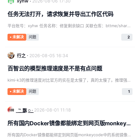
·
xyhw
2026-08-06 17:30
任务无法打开，请求恢复并导出工作区代码
平台账号：xyhw 任务名称：修复剩余缺口 关联仓库：bttme/shared-hotel（中文名：共享商机） 任务状态：已完成（约今日早些时候完成） 模型/消耗：基础模型，约 93.1M tokens 问题描述： 该任务显示已完成，但点击后无法打开会话（在 App 端和网页端均无法进入）。项目代码只存在于该任务的工作区中，从未推送到 git 仓库（shared-hotel 仓库目
问题
2
未解决
·
2026-08-05 16:34
行之
百智云的模型推理速度是不是有点问题
kimi-k3的推理速度对比官方的实在是太慢了，真的太慢了。推理强度也不高啊，就是response超级慢
问题
1
未解决
·
2026-08-01 11:18
꯭℡ ꯭飘 ꯭
所有国内Docker镜像都能绑定到网页版monkeycode中的系统镜像吗？有什么限制？
所有国内Docker镜像都能绑定到网页版monkeycode中的系统镜像吗？有什么限制？