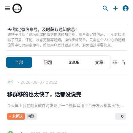
📢 绑定微信账号，及时获取通知信息！
该帖子介绍了论坛新增的微信推送通知功能，用户绑定微信后，可实时接收
帖子回复、评论、状态更新等通知。操作步骤简单，只需在个人中心的通知
设置中扫码绑定即可，帮助用户及时跟进互动，避免错过重要信息。
全部
问题
ISSUE
文章
·
2026-08-07 08:22
移群移的也太快了，话都没说完
今天早上我在翻某软件时发现了一个疑似套用平台开发云机售卖“免费服务器”教程的商品，想着发到群里和管理说一下，结果刚把东西发过去话还没打出去就被踢了![](/koala/public/assets/discussion/8a1aa434-e11a-4dc0
问题
0
未解决