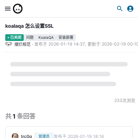
koalaqa 怎么设置SSL
问题
KoalaQA
安装部署
已关闭
·
发布于
2026-01-19 14:37
,
更新于
2026-02-19 00:1
摆烂桓范
233
次浏览
共
1
条
回答
trc0g
发布于
2026-01-19 18:16
管理员