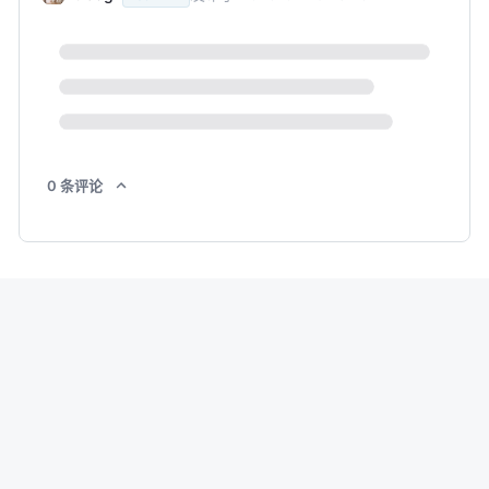
0
条
评论