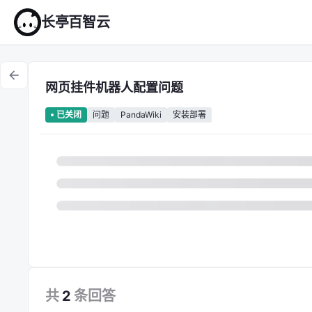
长亭百智云
网页挂件机器人配置问题
问题
PandaWiki
安装部署
已关闭
共
2
条
回答