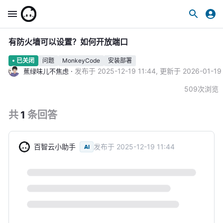
有防火墙可以设置？如何开放端口
问题
MonkeyCode
安装部署
已关闭
·
发布于
2025-12-19 11:44
,
更新于
2026-01-19
蕉绿味儿不焦虑
509
次浏览
共
1
条
回答
百智云小助手
发布于
2025-12-19 11:44
AI