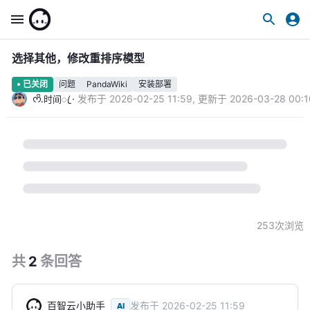
选择其他，修改重排序模型
问题
PandaWiki
安装部署
已关闭
·
发布于
2026-02-25 11:59
,
更新于
2026-03-28 00:1
ᰔᩚ.时间ꦿ
253
次浏览
共
2
条
回答
百智云小助手
发布于
2026-02-25 11:59
AI