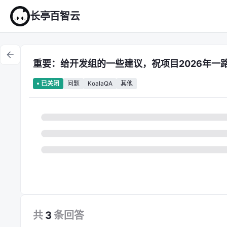
长亭百智云
重要：给开发组的一些建议，祝项目2026年一
问题
KoalaQA
其他
已关闭
共
3
条
回答