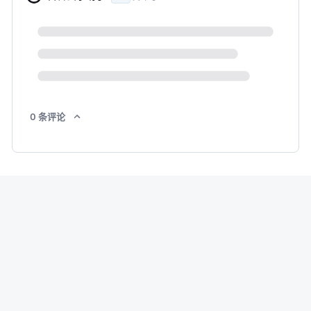
0
条
评论