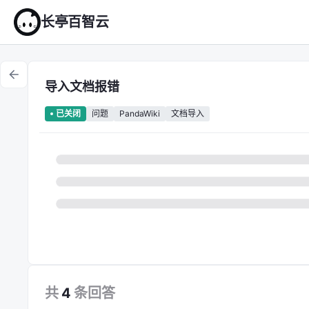
长亭百智云
导入文档报错
问题
PandaWiki
文档导入
已关闭
共
4
条
回答