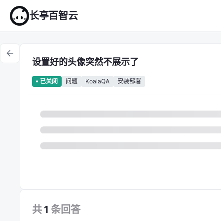
长亭百智云
设置好的头像突然不展示了
问题
KoalaQA
安装部署
已关闭
共
1
条
回答