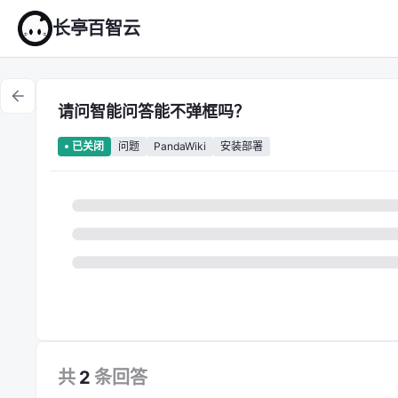
长亭百智云
请问智能问答能不弹框吗？
问题
PandaWiki
安装部署
已关闭
共
2
条
回答