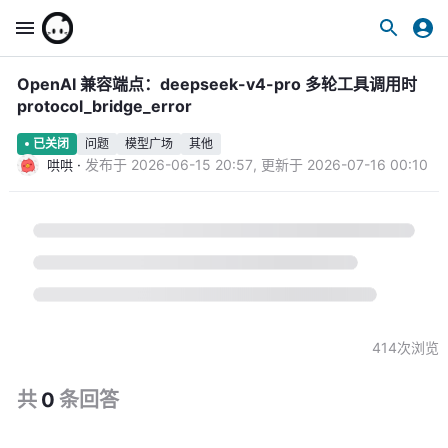
OpenAI 兼容端点：deepseek-v4-pro 多轮工具调用时
protocol_bridge_error
问题
模型广场
其他
已关闭
·
发布于
2026-06-15 20:57
,
更新于
2026-07-16 00:10
哄哄
414
次浏览
共
0
条
回答