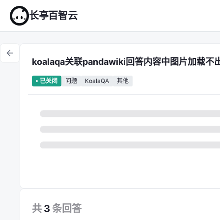
长亭百智云
koalaqa关联pandawiki回答内容中图片加载不
问题
KoalaQA
其他
已关闭
共
3
条
回答