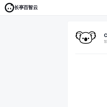
长亭百智云
C
暂