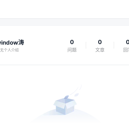
0
0
window涛
问题
文章
回
无个人介绍