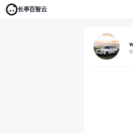
长亭百智云
暂