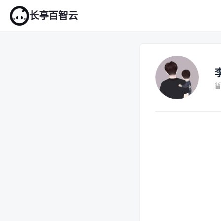
长亭百智云
暂