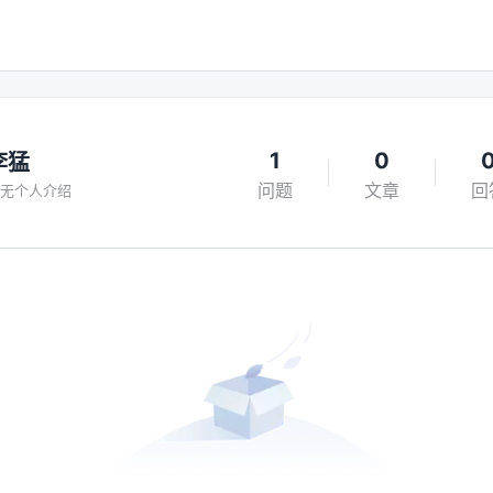
1
0
李猛
问题
文章
回
无个人介绍