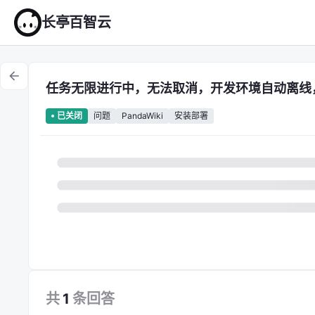
长亭百智云
任务无限进行中，无法取消，开发环境自动离线
问题
PandaWiki
安装部署
已关闭
共
1
条
回答